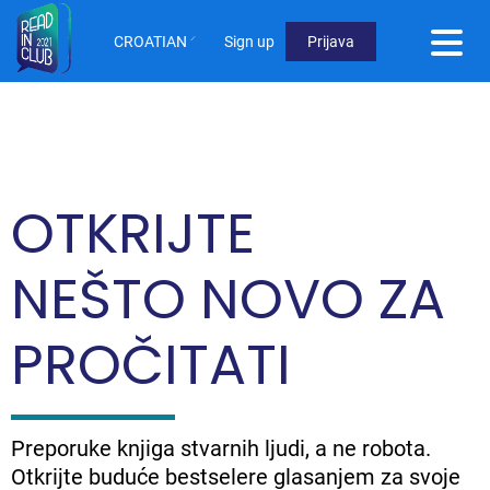
Skoči
na
CROATIAN
Sign up
Prijava
glavni
User
sadržaj
Menu
Not
logged
OTKRIJTE
in
NEŠTO NOVO ZA
PROČITATI
Preporuke knjiga stvarnih ljudi, a ne robota.
Otkrijte buduće bestselere glasanjem za svoje