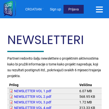
Skoči
na
CROATIAN
Sign up
Prijava
glavni
User
sadržaj
Menu
Not
NEWSLETTERI
logged
in
Partneri redovito šalju newslettere o projektnim aktivnostima
kako bi pružili informacije o tome kako projekt napreduje, koji
su rezultati postignuti itd., pokrivajući svakih 6 mjeseci trajanja
projekta.
Prilog
Veličina
NEWSLETTER VOL 1.pdf
6.07 MB
NEWSLETTER VOL 2.pdf
568.95 KB
NEWSLETTER VOL 3.pdf
1.72 MB
NEWSLETTER VOL 4.pdf
313.33 KB