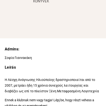
KÖNYVEK
Admins:
Σοφία Γιαννακάκη
Leírás
Η Λέσχη Ανάγνωσης Ηλιούπολης δραστηριοποιείται από το
2007, μετράει ήδη 15 χρόνια συνεχούς λειτουργίας και
διαβάζει ως επί το πλείστον Ξένη Μεταφρασμένη Λογοτεχνία
Ennek a klubnak nem vagy tagja! Lépj be, hogy részt vehess a
vitákban és az eseményeken!