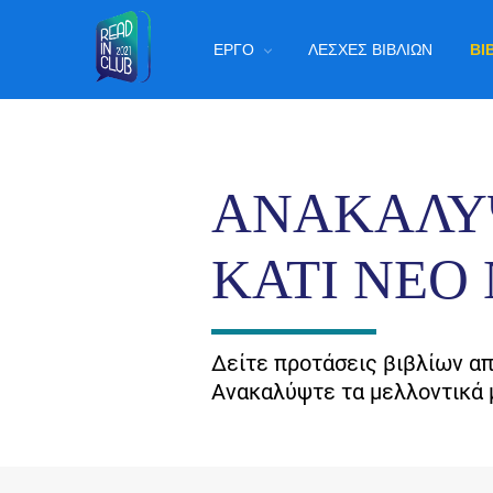
Παράκαμψη
Main
προς
ΈΡΓΟ
ΛΈΣΧΕΣ ΒΙΒΛΊΩΝ
ΒΙ
το
navigation
κυρίως
περιεχόμενο
ΑΝΑΚΑΛΎ
ΚΆΤΙ ΝΈΟ
Δείτε προτάσεις βιβλίων απ
Ανακαλύψτε τα μελλοντικά 