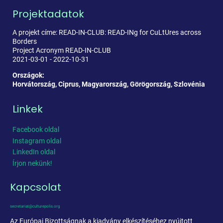
Projektadatok
A projekt címe: READ-IN-CLUB: READ-INg for CuLtUres across
Borders
Project Acronym READ-IN-CLUB
2021-03-01 - 2022-10-31
Országok:
Horvátország, Ciprus, Magyarország, Görögország, Szlovénia
Linkek
Facebook oldal
Instagram oldal
LinkedIn oldal
Írjon nekünk!
Kapcsolat
secretariat@culturepolis.org
Az Európai Bizottságnak a kiadvány elkészítéséhez nyújtott