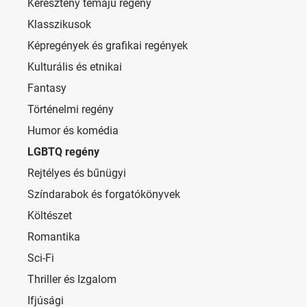
Keresztény témájú regény
Klasszikusok
Képregények és grafikai regények
Kulturális és etnikai
Fantasy
Történelmi regény
Humor és komédia
LGBTQ regény
Rejtélyes és bűnügyi
Színdarabok és forgatókönyvek
Költészet
Romantika
Sci-Fi
Thriller és Izgalom
Ifjúsági