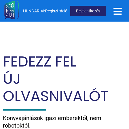
Ugrás
a
HUNGARIAN
Regisztráció
Bejelentkezés
tartalomra
User
Menu
Not
logged
FEDEZZ FEL
in
ÚJ
OLVASNIVALÓT
Könyvajánlások igazi emberektől, nem
robotoktól.