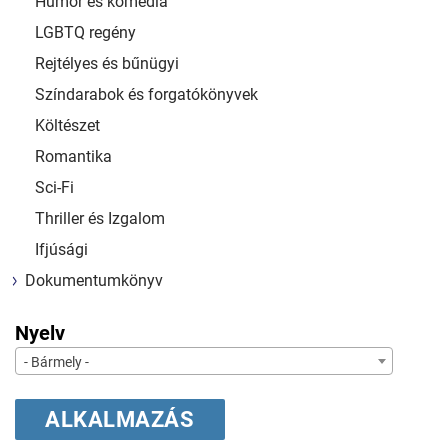
Humor és komédia
LGBTQ regény
Rejtélyes és bűnügyi
Színdarabok és forgatókönyvek
Költészet
Romantika
Sci-Fi
Thriller és Izgalom
Ifjúsági
Dokumentumkönyv
Nyelv
- Bármely -