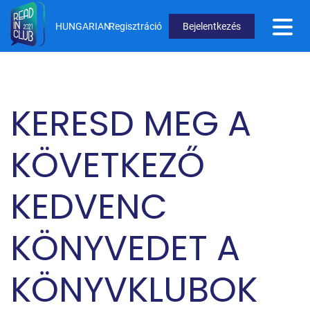
Ugrás
a
HUNGARIAN
Regisztráció
Bejelentkezés
tartalomra
User
Menu
Not
KERESD MEG A
logged
in
KÖVETKEZŐ
KEDVENC
KÖNYVEDET A
KÖNYVKLUBOK