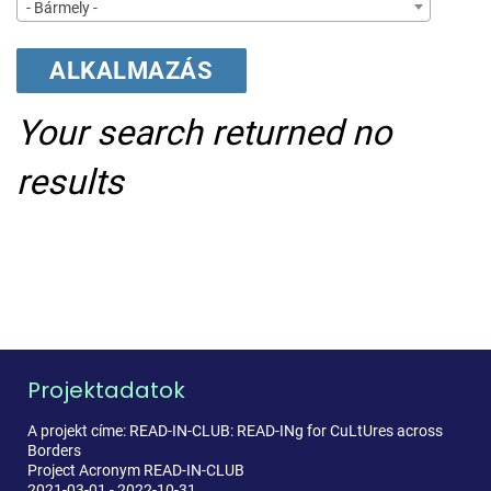
- Bármely -
Your search returned no
results
Projektadatok
A projekt címe: READ-IN-CLUB: READ-INg for CuLtUres across
Borders
Project Acronym READ-IN-CLUB
2021-03-01 - 2022-10-31