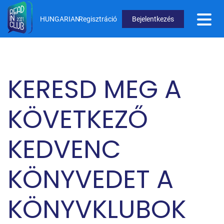
Ugrás
a
HUNGARIAN
Regisztráció
Bejelentkezés
tartalomra
User
Menu
Not
KERESD MEG A
logged
in
KÖVETKEZŐ
KEDVENC
KÖNYVEDET A
KÖNYVKLUBOK