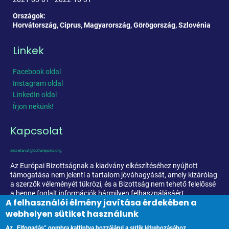
Országok:
Horvátország, Ciprus, Magyarország, Görögország, Szlovénia
Linkek
Facebook oldal
Instagram oldal
LinkedIn oldal
Írjon nekünk!
Kapcsolat
secretariat@culturepolis.org
Az Európai Bizottságnak a kiadvány elkészítéséhez nyújtott
támogatása nem jelenti a tartalom jóváhagyását, amely kizárólag
a szerzők véleményét tükrözi, és a Bizottság nem tehető felelőssé
a benne foglalt információk bármilyen felhasználásáért.
A felhasználói élmény javítása érdekében a
webhelyen sütiket használunk
Az „Elfogadás” gombra kattintva hozzájárul a sütik létrehozásához.