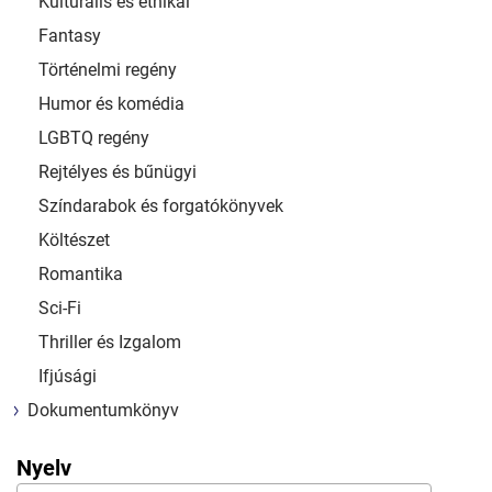
Kulturális és etnikai
Fantasy
Történelmi regény
Humor és komédia
LGBTQ regény
Rejtélyes és bűnügyi
Színdarabok és forgatókönyvek
Költészet
Romantika
Sci-Fi
Thriller és Izgalom
Ifjúsági
Dokumentumkönyv
Nyelv