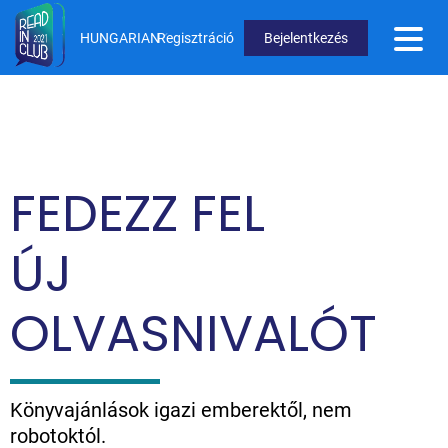
Ugrás
a
HUNGARIAN
Regisztráció
Bejelentkezés
tartalomra
User
Menu
Not
logged
FEDEZZ FEL
in
ÚJ
OLVASNIVALÓT
Könyvajánlások igazi emberektől, nem
robotoktól.