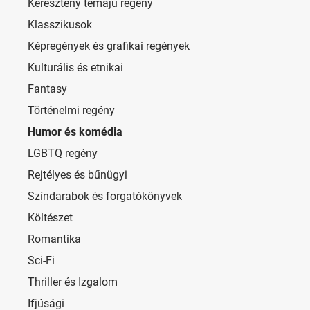
Keresztény témájú regény
Klasszikusok
Képregények és grafikai regények
Kulturális és etnikai
Fantasy
Történelmi regény
Humor és komédia
LGBTQ regény
Rejtélyes és bűnügyi
Színdarabok és forgatókönyvek
Költészet
Romantika
Sci-Fi
Thriller és Izgalom
Ifjúsági