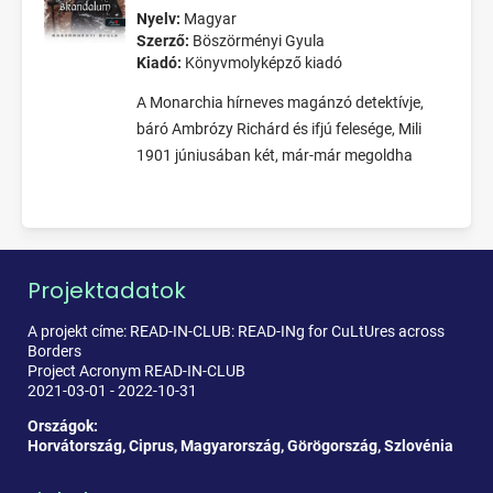
Nyelv:
Magyar
Szerző:
Böszörményi Gyula
Kiadó:
Könyvmolyképző kiadó
A Monarchia hírneves magánzó detektívje,
báró Ambrózy Richárd és ifjú felesége, Mili
1901 júniusában két, már-már megoldha
Projektadatok
A projekt címe: READ-IN-CLUB: READ-INg for CuLtUres across
Borders
Project Acronym READ-IN-CLUB
2021-03-01 - 2022-10-31
Országok:
Horvátország, Ciprus, Magyarország, Görögország, Szlovénia