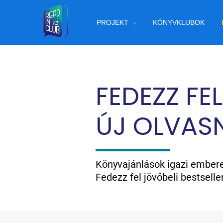
Ugrás
Main
a
PROJEKT
KÖNYVKLUBOK
tartalomra
navigation
FEDEZZ FEL
ÚJ OLVAS
Könyvajánlások igazi embere
Fedezz fel jövőbeli bestsell