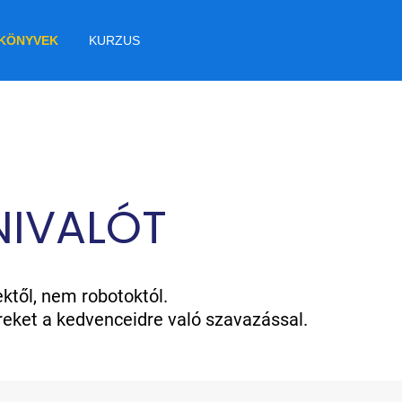
KÖNYVEK
KURZUS
NIVALÓT
ktől, nem robotoktól.
ereket a kedvenceidre való szavazással.