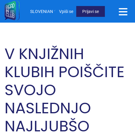
Skip
to
SLOVENIAN
Vpiši se
Prijavi se
main
User
content
Menu
Not
V KNJIŽNIH
logged
in
KLUBIH POIŠČITE
SVOJO
NASLEDNJO
NAJLJUBŠO