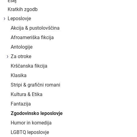
Esej
Kratkih zgodb
Leposlovje
Akcija & pustolovščina
Afroameriška fikcija
Antologije
Za otroke
Krščanska fikcija
Klasika
Stripi & grafični romani
Kultura & Etika
Fantazija
Zgodovinsko leposlovje
Humor in komedija
LGBTQ leposlovje