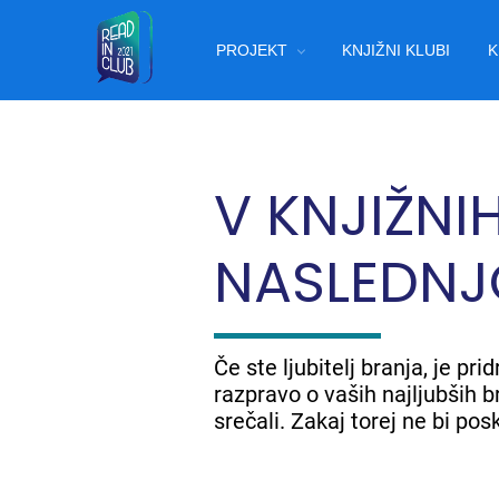
Skip
Main
to
PROJEKT
KNJIŽNI KLUBI
K
main
navigation
content
V KNJIŽNI
NASLEDNJ
Če ste ljubitelj branja, je p
razpravo o vaših najljubših br
srečali. Zakaj torej ne bi pos