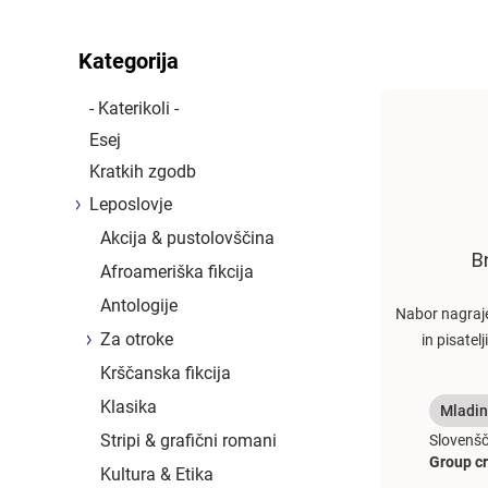
Kategorija
- Katerikoli -
Esej
Kratkih zgodb
Leposlovje
Akcija & pustolovščina
B
Afroameriška fikcija
Antologije
Nabor nagraje
Za otroke
in pisatel
Krščanska fikcija
Klasika
Mladin
Stripi & grafični romani
Slovenšč
Group cr
Kultura & Etika