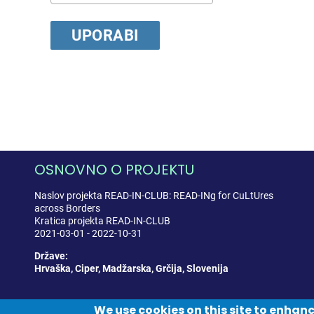
OSNOVNO O PROJEKTU
Naslov projekta READ-IN-CLUB: READ-INg for CuLtUres
across Borders
Kratica projekta READ-IN-CLUB
2021-03-01 - 2022-10-31
Države:
Hrvaška, Ciper, Madžarska, Grčija, Slovenija
We use cookies on this site to enhan