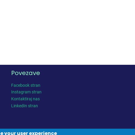
Povezave
Facebook stran
Instagram stran
Kontaktiraj nas
LinkedIn stran
ce your user experience