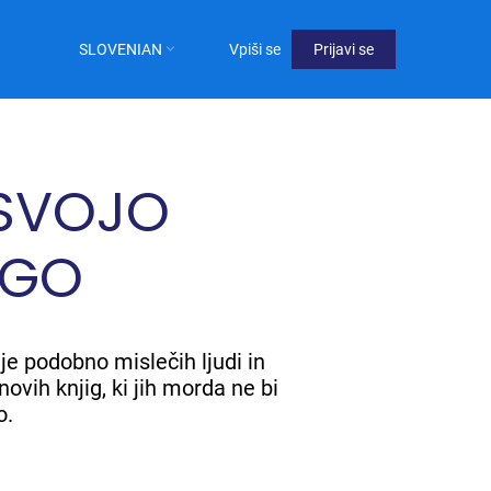
SLOVENIAN
Vpiši se
Prijavi se
User
Menu
Not
 SVOJO
logged
in
IGO
je podobno mislečih ljudi in
ovih knjig, ki jih morda ne bi
o.