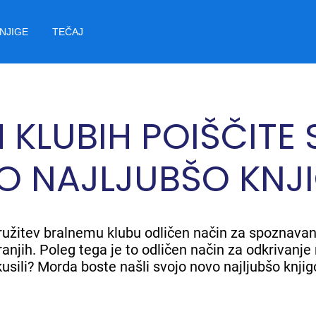
NJIGE
TEČAJ
H KLUBIH POIŠČITE
O NAJLJUBŠO KNJ
ridružitev bralnemu klubu odličen način za spoznavan
anjih. Poleg tega je to odličen način za odkrivanje n
kusili? Morda boste našli svojo novo najljubšo knjig