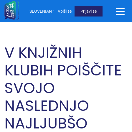
Skip
to
SLOVENIAN
Vpiši se
Prijavi se
main
User
content
Menu
Not
V KNJIŽNIH
logged
in
KLUBIH POIŠČITE
SVOJO
NASLEDNJO
NAJLJUBŠO