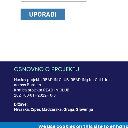
OSNOVNO O PROJEKTU
Naslov projekta READ-IN-CLUB: READ-INg for CuLtUres
across Borders
Kratica projekta READ-IN-CLUB
2021-03-01 - 2022-10-31
Države:
Hrvaška, Ciper, Madžarska, Grčija, Slovenija
We use cookies on this site to enhan