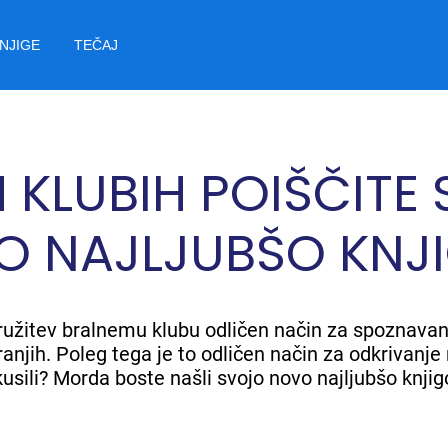
NJIGE
TEČAJ
H KLUBIH POIŠČITE
O NAJLJUBŠO KNJ
ridružitev bralnemu klubu odličen način za spoznavan
anjih. Poleg tega je to odličen način za odkrivanje n
kusili? Morda boste našli svojo novo najljubšo knjig