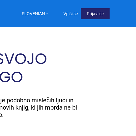
SLOVENIAN
Vpiši se
Prijavi se
User
Menu
Not
 SVOJO
logged
in
IGO
je podobno mislečih ljudi in
ovih knjig, ki jih morda ne bi
o.