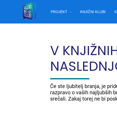
Skip
Main
to
PROJEKT
KNJIŽNI KLUBI
K
main
navigation
content
V KNJIŽNI
NASLEDNJ
Če ste ljubitelj branja, je p
razpravo o vaših najljubših br
srečali. Zakaj torej ne bi pos