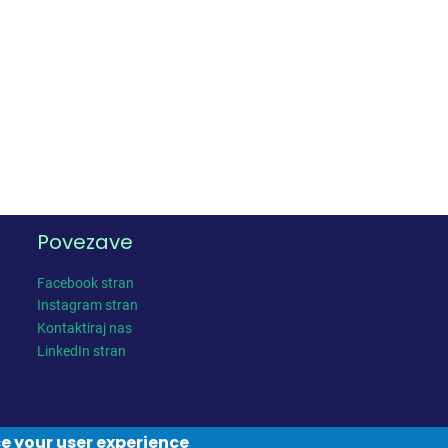
Povezave
Facebook stran
Instagram stran
Kontaktiraj nas
LinkedIn stran
ce your user experience